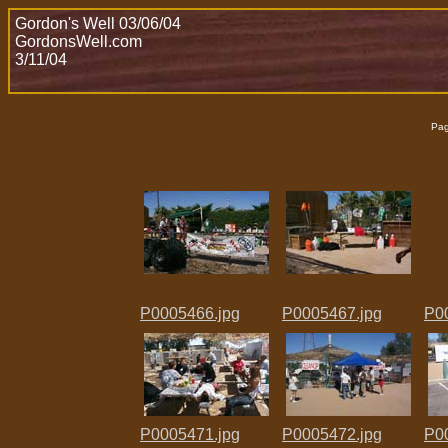
Gordon's Well 03/06/04
GordonsWell.com
3/11/04
Pag
P0005466.jpg
P0005467.jpg
P0
P0005471.jpg
P0005472.jpg
P0